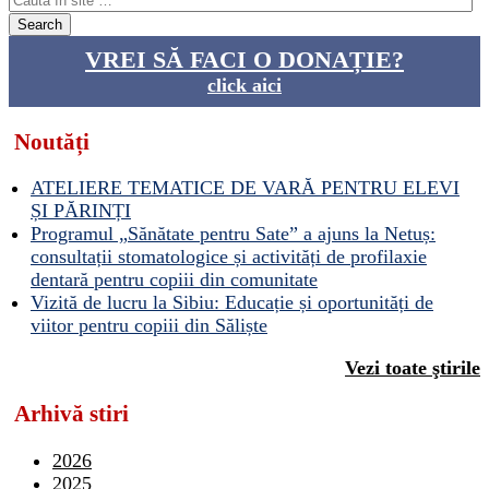
VREI SĂ FACI O DONAȚIE?
click aici
Noutăți
ATELIERE TEMATICE DE VARĂ PENTRU ELEVI
ȘI PĂRINȚI
Programul „Sănătate pentru Sate” a ajuns la Netuș:
consultații stomatologice și activități de profilaxie
dentară pentru copiii din comunitate
Vizită de lucru la Sibiu: Educație și oportunități de
viitor pentru copiii din Săliște
Vezi toate ştirile
Arhivă stiri
2026
2025