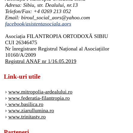
Adresa: Sibiu, str. Dealului, nr.13
Telefon/Fax: +4 0269 213 052
Email: biroul_social_aors@yahoo.com
facebook/asistentasociala.aors
Asociația FILANTROPIA ORTODOXĂ SIBIU
CUI 26346475
Nr înregistrare Registrul Național al Asociațiilor
10160/A/2009
Registrul ANAF nr 1/16.05.2019
Link-uri utile
›
www.mitropolia-ardealului.ro
›
www.federatia-filantropia.ro
›
www.basilica.ro
›
www.ziarullumina.ro
›
www.trinitastv.ro
Parteneri