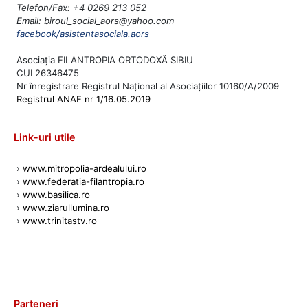
Telefon/Fax: +4 0269 213 052
Email: biroul_social_aors@yahoo.com
facebook/asistentasociala.aors
Asociația FILANTROPIA ORTODOXĂ SIBIU
CUI 26346475
Nr înregistrare Registrul Național al Asociațiilor 10160/A/2009
Registrul ANAF nr 1/16.05.2019
Link-uri utile
›
www.mitropolia-ardealului.ro
›
www.federatia-filantropia.ro
›
www.basilica.ro
›
www.ziarullumina.ro
›
www.trinitastv.ro
Parteneri