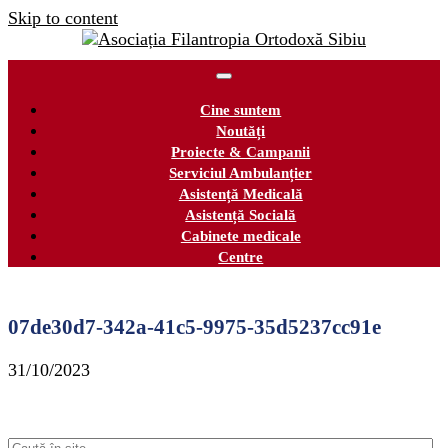
Skip to content
Cine suntem
Noutăți
Proiecte & Campanii
Serviciul Ambulanțier
Asistență Medicală
Asistență Socială
Cabinete medicale
Centre
07de30d7-342a-41c5-9975-35d5237cc91e
31/10/2023