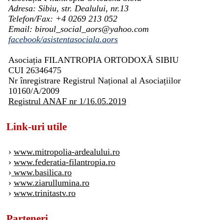
Adresa: Sibiu, str. Dealului, nr.13
Telefon/Fax: +4 0269 213 052
Email: biroul_social_aors@yahoo.com
facebook/asistentasociala.aors
Asociația FILANTROPIA ORTODOXĂ SIBIU
CUI 26346475
Nr înregistrare Registrul Național al Asociațiilor
10160/A/2009
Registrul ANAF nr 1/16.05.2019
Link-uri utile
›
www.mitropolia-ardealului.ro
›
www.federatia-filantropia.ro
›
www.basilica.ro
›
www.ziarullumina.ro
›
www.trinitastv.ro
Parteneri