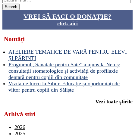
VREI SĂ FACI O DONAȚIE?
click aici
Noutăți
ATELIERE TEMATICE DE VARĂ PENTRU ELEVI
ȘI PĂRINȚI
Programul „Sănătate pentru Sate” a ajuns la Netuș:
consultații stomatologice și activități de profilaxie
dentară pentru copiii din comunitate
Vizită de lucru la Sibiu: Educație și oportunități de
viitor pentru copiii din Săliște
Vezi toate ştirile
Arhivă stiri
2026
2025