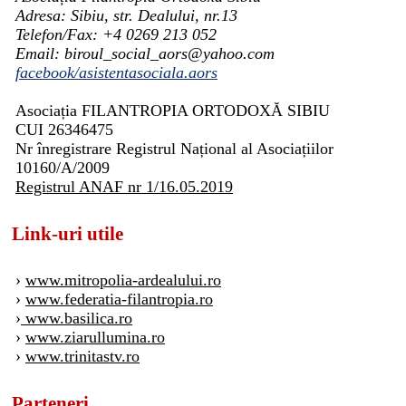
Adresa: Sibiu, str. Dealului, nr.13
Telefon/Fax: +4 0269 213 052
Email: biroul_social_aors@yahoo.com
facebook/asistentasociala.aors
Asociația FILANTROPIA ORTODOXĂ SIBIU
CUI 26346475
Nr înregistrare Registrul Național al Asociațiilor
10160/A/2009
Registrul ANAF nr 1/16.05.2019
Link-uri utile
›
www.mitropolia-ardealului.ro
›
www.federatia-filantropia.ro
›
www.basilica.ro
›
www.ziarullumina.ro
›
www.trinitastv.ro
Parteneri