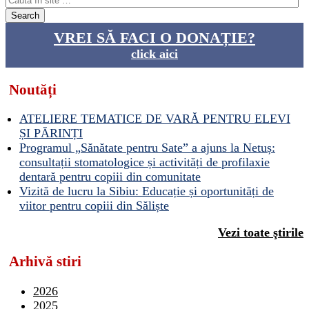
VREI SĂ FACI O DONAȚIE?
click aici
Noutăți
ATELIERE TEMATICE DE VARĂ PENTRU ELEVI
ȘI PĂRINȚI
Programul „Sănătate pentru Sate” a ajuns la Netuș:
consultații stomatologice și activități de profilaxie
dentară pentru copiii din comunitate
Vizită de lucru la Sibiu: Educație și oportunități de
viitor pentru copiii din Săliște
Vezi toate ştirile
Arhivă stiri
2026
2025