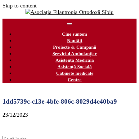
Skip to content
Cine suntem
Noutăți
Proiecte & Campanii
Serviciul Ambulanțier
Asistență Medicală
Asistență Socială
Cabinete medicale
Centre
1dd5739c-c13e-4bfe-806c-8029d4e40ba9
23/12/2023