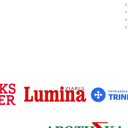
›
›
›
›