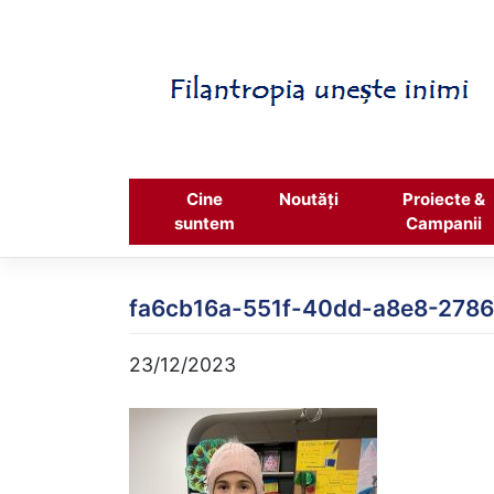
Skip
to
content
Cine
Noutăți
Proiecte &
suntem
Campanii
fa6cb16a-551f-40dd-a8e8-278
23/12/2023