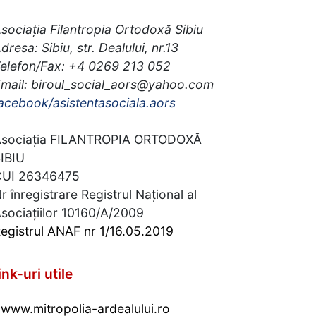
sociația Filantropia Ortodoxă Sibiu
dresa: Sibiu, str. Dealului, nr.13
elefon/Fax: +4 0269 213 052
mail: biroul_social_aors@yahoo.com
acebook/asistentasociala.aors
sociația FILANTROPIA ORTODOXĂ
IBIU
CUI 26346475
r înregistrare Registrul Național al
sociațiilor 10160/A/2009
egistrul ANAF nr 1/16.05.2019
ink-uri utile
www.mitropolia-ardealului.ro