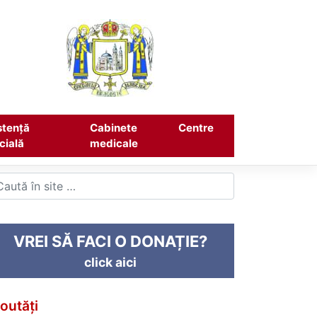
stență
Cabinete
Centre
cială
medicale
VREI SĂ FACI O DONAȚIE?
click aici
outăți