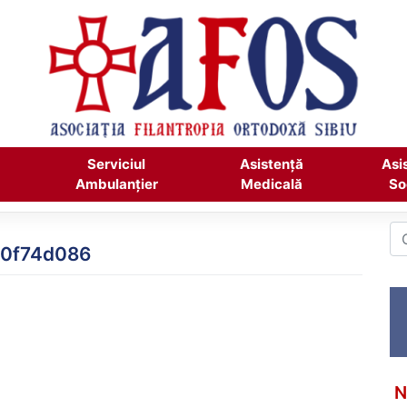
Serviciul
Asistență
Asi
Ambulanțier
Medicală
So
60f74d086
N