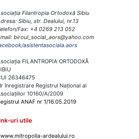
sociația Filantropia Ortodoxă Sibiu
dresa: Sibiu, str. Dealului, nr.13
elefon/Fax: +4 0269 213 052
mail: biroul_social_aors@yahoo.com
acebook/asistentasociala.aors
sociația FILANTROPIA ORTODOXĂ
IBIU
CUI 26346475
r înregistrare Registrul Național al
sociațiilor 10160/A/2009
egistrul ANAF nr 1/16.05.2019
ink-uri utile
www.mitropolia-ardealului.ro