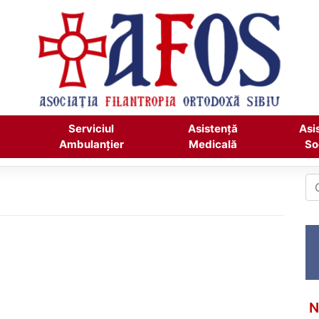
Serviciul
Asistență
Asi
Ambulanțier
Medicală
So
N