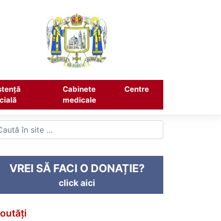
stență
Cabinete
Centre
cială
medicale
VREI SĂ FACI O DONAȚIE?
click aici
outăți