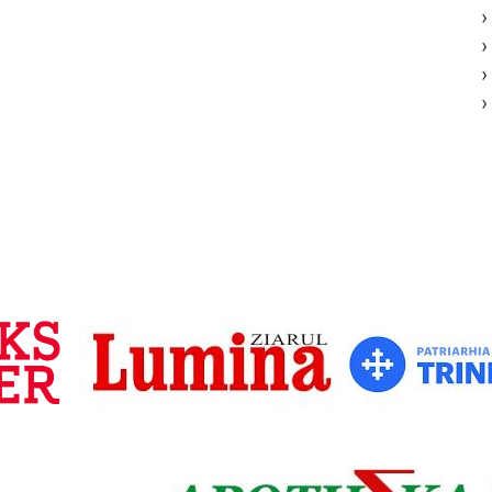
›
›
›
›