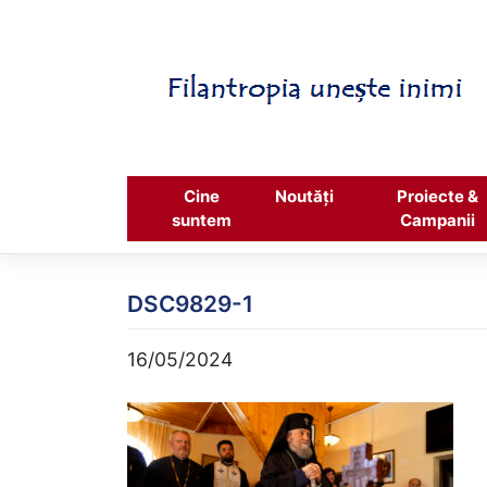
Skip
to
content
Cine
Noutăți
Proiecte &
suntem
Campanii
DSC9829-1
16/05/2024