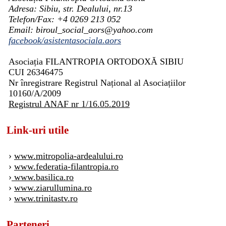
Adresa: Sibiu, str. Dealului, nr.13
Telefon/Fax: +4 0269 213 052
Email: biroul_social_aors@yahoo.com
facebook/asistentasociala.aors
Asociația FILANTROPIA ORTODOXĂ SIBIU
CUI 26346475
Nr înregistrare Registrul Național al Asociațiilor
10160/A/2009
Registrul ANAF nr 1/16.05.2019
Link-uri utile
›
www.mitropolia-ardealului.ro
›
www.federatia-filantropia.ro
›
www.basilica.ro
›
www.ziarullumina.ro
›
www.trinitastv.ro
Parteneri