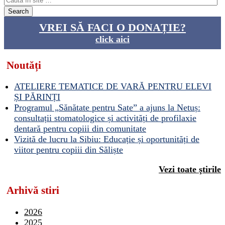
VREI SĂ FACI O DONAȚIE?
click aici
Noutăți
ATELIERE TEMATICE DE VARĂ PENTRU ELEVI
ȘI PĂRINȚI
Programul „Sănătate pentru Sate” a ajuns la Netuș:
consultații stomatologice și activități de profilaxie
dentară pentru copiii din comunitate
Vizită de lucru la Sibiu: Educație și oportunități de
viitor pentru copiii din Săliște
Vezi toate ştirile
Arhivă stiri
2026
2025