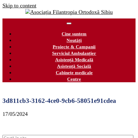
Skip to content
Cine suntem
Noutăți
Proiecte & Campanii
Serviciul Ambulanțier
Asistență Medicală
Asistență Socială
Cabinete medicale
Centre
3d811cb3-3162-4ce0-9cb6-58051e91cdea
17/05/2024