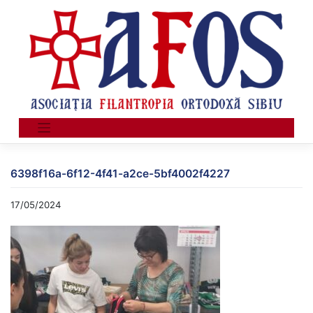
Skip
to
content
6398f16a-6f12-4f41-a2ce-5bf4002f4227
17/05/2024