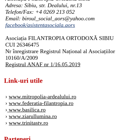
Adresa: Sibiu, str. Dealului, nr.13
Telefon/Fax: +4 0269 213 052
Email: biroul_social_aors@yahoo.com
facebook/asistentasociala.aors
Asociația FILANTROPIA ORTODOXĂ SIBIU
CUI 26346475
Nr înregistrare Registrul Național al Asociațiilor
10160/A/2009
Registrul ANAF nr 1/16.05.2019
Link-uri utile
›
www.mitropolia-ardealului.ro
›
www.federatia-filantropia.ro
›
www.basilica.ro
›
www.ziarullumina.ro
›
www.trinitastv.ro
Parteneri