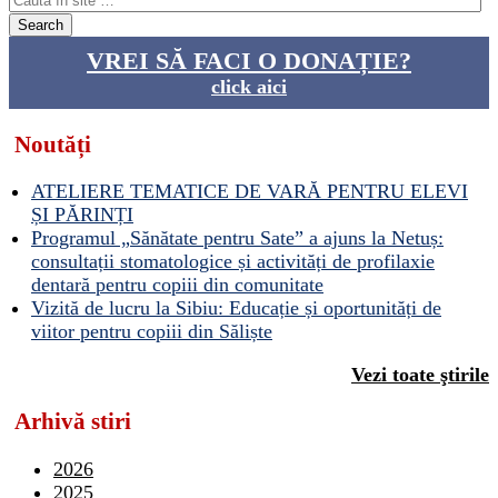
VREI SĂ FACI O DONAȚIE?
click aici
Noutăți
ATELIERE TEMATICE DE VARĂ PENTRU ELEVI
ȘI PĂRINȚI
Programul „Sănătate pentru Sate” a ajuns la Netuș:
consultații stomatologice și activități de profilaxie
dentară pentru copiii din comunitate
Vizită de lucru la Sibiu: Educație și oportunități de
viitor pentru copiii din Săliște
Vezi toate ştirile
Arhivă stiri
2026
2025