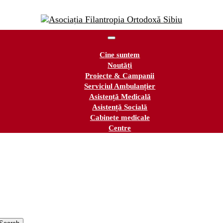
Cine suntem
Noutăți
Proiecte & Campanii
Serviciul Ambulanțier
Asistență Medicală
Asistență Socială
Cabinete medicale
Centre