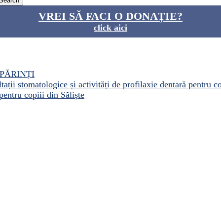
VREI SĂ FACI O DONAȚIE?
click aici
PĂRINȚI
ații stomatologice și activități de profilaxie dentară pentru c
pentru copiii din Săliște