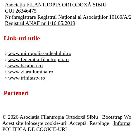
Asociația FILANTROPIA ORTODOXĂ SIBIU
CUI 26346475
Nr înregistrare Registrul Național al Asociațiilor 10160/A/
Registrul ANAF nr 1/16.05.2019
Link-uri utile
›
www.mitropolia-ardealului.ro
›
www.federatia-filantropia.ro
›
www.basilica.ro
›
www.ziarullumina.ro
›
www.trinitastv.ro
Parteneri
© 2026
Asociația Filantropia Ortodoxă Sibiu
|
Bootstrap W
Acest site folosește cookie-uri
Acceptă
Respinge
Informaț
POLITICĂ DE COOKIE-URI