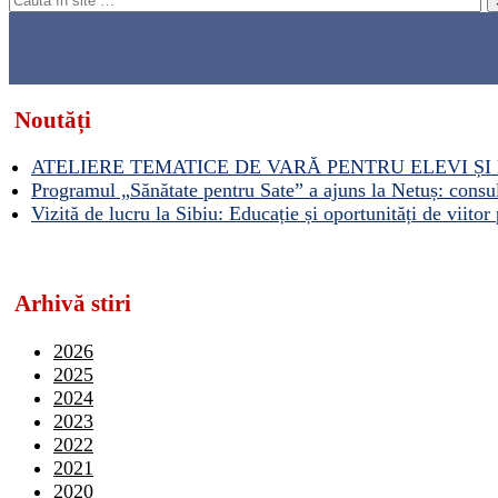
Noutăți
ATELIERE TEMATICE DE VARĂ PENTRU ELEVI ȘI 
Programul „Sănătate pentru Sate” a ajuns la Netuș: consult
Vizită de lucru la Sibiu: Educație și oportunități de viitor 
Arhivă stiri
2026
2025
2024
2023
2022
2021
2020