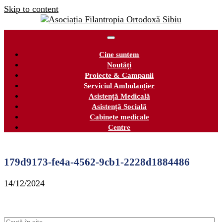
Skip to content
Cine suntem
Noutăți
Proiecte & Campanii
Serviciul Ambulanțier
Asistență Medicală
Asistență Socială
Cabinete medicale
Centre
179d9173-fe4a-4562-9cb1-2228d1884486
14/12/2024