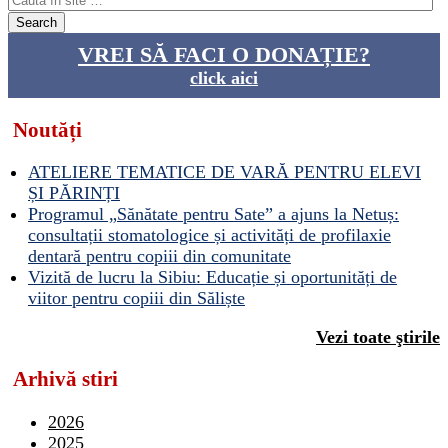
VREI SĂ FACI O DONAȚIE?
click aici
Noutăți
ATELIERE TEMATICE DE VARĂ PENTRU ELEVI
ȘI PĂRINȚI
Programul „Sănătate pentru Sate” a ajuns la Netuș:
consultații stomatologice și activități de profilaxie
dentară pentru copiii din comunitate
Vizită de lucru la Sibiu: Educație și oportunități de
viitor pentru copiii din Săliște
Vezi toate ştirile
Arhivă stiri
2026
2025