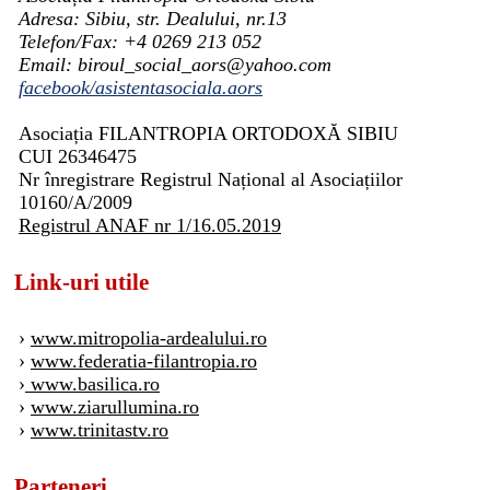
Adresa: Sibiu, str. Dealului, nr.13
Telefon/Fax: +4 0269 213 052
Email: biroul_social_aors@yahoo.com
facebook/asistentasociala.aors
Asociația FILANTROPIA ORTODOXĂ SIBIU
CUI 26346475
Nr înregistrare Registrul Național al Asociațiilor
10160/A/2009
Registrul ANAF nr 1/16.05.2019
Link-uri utile
›
www.mitropolia-ardealului.ro
›
www.federatia-filantropia.ro
›
www.basilica.ro
›
www.ziarullumina.ro
›
www.trinitastv.ro
Parteneri