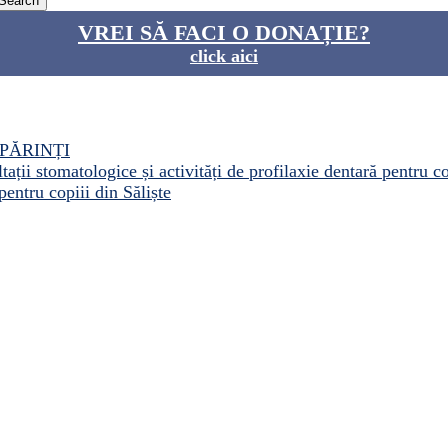
VREI SĂ FACI O DONAȚIE?
click aici
PĂRINȚI
ații stomatologice și activități de profilaxie dentară pentru c
pentru copiii din Săliște