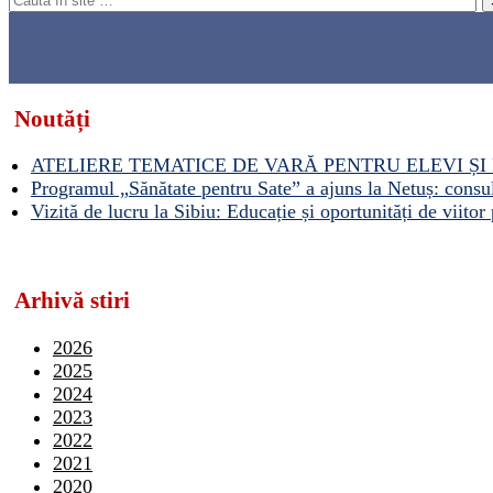
Noutăți
ATELIERE TEMATICE DE VARĂ PENTRU ELEVI ȘI 
Programul „Sănătate pentru Sate” a ajuns la Netuș: consult
Vizită de lucru la Sibiu: Educație și oportunități de viitor 
Arhivă stiri
2026
2025
2024
2023
2022
2021
2020