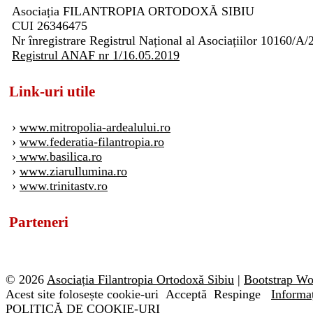
Asociația FILANTROPIA ORTODOXĂ SIBIU
CUI 26346475
Nr înregistrare Registrul Național al Asociațiilor 10160/A/
Registrul ANAF nr 1/16.05.2019
Link-uri utile
›
www.mitropolia-ardealului.ro
›
www.federatia-filantropia.ro
›
www.basilica.ro
›
www.ziarullumina.ro
›
www.trinitastv.ro
Parteneri
© 2026
Asociația Filantropia Ortodoxă Sibiu
|
Bootstrap W
Acest site folosește cookie-uri
Acceptă
Respinge
Informaț
POLITICĂ DE COOKIE-URI