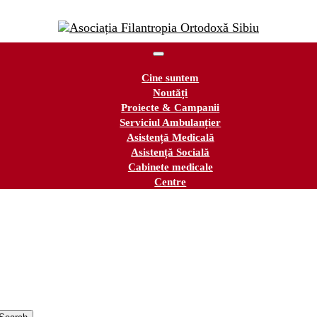
Cine suntem
Noutăți
Proiecte & Campanii
Serviciul Ambulanțier
Asistență Medicală
Asistență Socială
Cabinete medicale
Centre