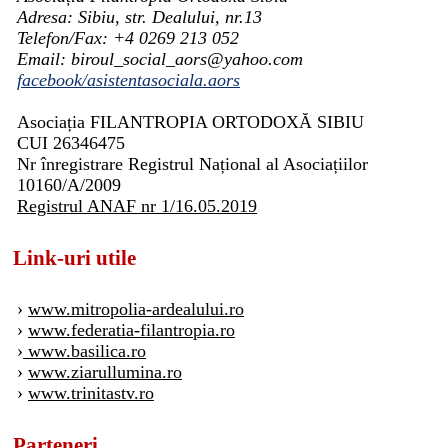
Adresa: Sibiu, str. Dealului, nr.13
Telefon/Fax: +4 0269 213 052
Email: biroul_social_aors@yahoo.com
facebook/asistentasociala.aors
Asociația FILANTROPIA ORTODOXĂ SIBIU
CUI 26346475
Nr înregistrare Registrul Național al Asociațiilor
10160/A/2009
Registrul ANAF nr 1/16.05.2019
Link-uri utile
›
www.mitropolia-ardealului.ro
›
www.federatia-filantropia.ro
›
www.basilica.ro
›
www.ziarullumina.ro
›
www.trinitastv.ro
Parteneri