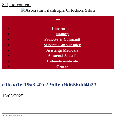
Skip to content
Cine suntem
Noutăți
Proiecte & Campanii
Serviciul Ambulanțier
Asistență Medicală
Asistență Socială
Cabinete medicale
Centre
e0feaa1e-19a3-42e2-9dfe-c9d656dd4b23
16/05/2025