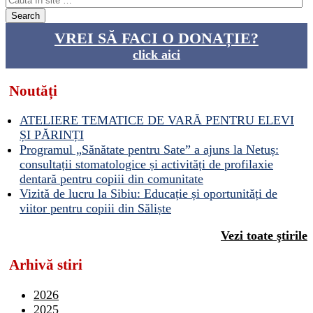
VREI SĂ FACI O DONAȚIE?
click aici
Noutăți
ATELIERE TEMATICE DE VARĂ PENTRU ELEVI
ȘI PĂRINȚI
Programul „Sănătate pentru Sate” a ajuns la Netuș:
consultații stomatologice și activități de profilaxie
dentară pentru copiii din comunitate
Vizită de lucru la Sibiu: Educație și oportunități de
viitor pentru copiii din Săliște
Vezi toate ştirile
Arhivă stiri
2026
2025