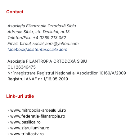
Contact
Asociația Filantropia Ortodoxă Sibiu
Adresa: Sibiu, str. Dealului, nr.13
Telefon/Fax: +4 0269 213 052
Email: biroul_social_aors@yahoo.com
facebook/asistentasociala.aors
Asociația FILANTROPIA ORTODOXĂ SIBIU
CUI 26346475
Nr înregistrare Registrul Național al Asociațiilor 10160/A/2009
Registrul ANAF nr 1/16.05.2019
Link-uri utile
›
www.mitropolia-ardealului.ro
›
www.federatia-filantropia.ro
›
www.basilica.ro
›
www.ziarullumina.ro
›
www.trinitastv.ro