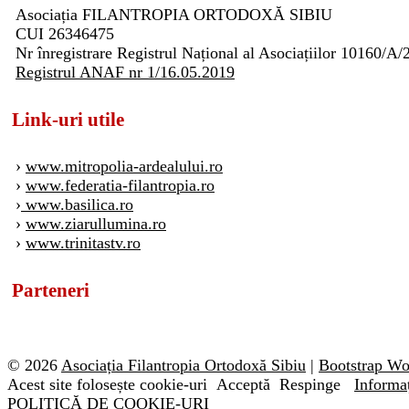
Asociația FILANTROPIA ORTODOXĂ SIBIU
CUI 26346475
Nr înregistrare Registrul Național al Asociațiilor 10160/A/
Registrul ANAF nr 1/16.05.2019
Link-uri utile
›
www.mitropolia-ardealului.ro
›
www.federatia-filantropia.ro
›
www.basilica.ro
›
www.ziarullumina.ro
›
www.trinitastv.ro
Parteneri
© 2026
Asociația Filantropia Ortodoxă Sibiu
|
Bootstrap W
Acest site folosește cookie-uri
Acceptă
Respinge
Informaț
POLITICĂ DE COOKIE-URI