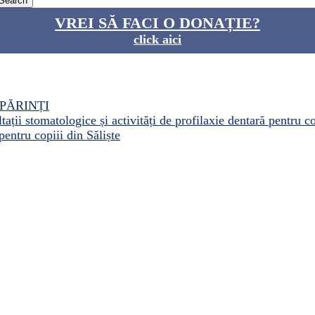
VREI SĂ FACI O DONAȚIE?
click aici
PĂRINȚI
ații stomatologice și activități de profilaxie dentară pentru c
pentru copiii din Săliște