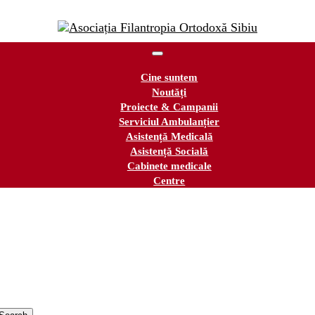
Cine suntem
Noutăți
Proiecte & Campanii
Serviciul Ambulanțier
Asistență Medicală
Asistență Socială
Cabinete medicale
Centre