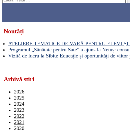
Noutăți
ATELIERE TEMATICE DE VARĂ PENTRU ELEVI ȘI 
Programul „Sănătate pentru Sate” a ajuns la Netuș: consult
Vizită de lucru la Sibiu: Educație și oportunități de viitor 
Arhivă stiri
2026
2025
2024
2023
2022
2021
2020