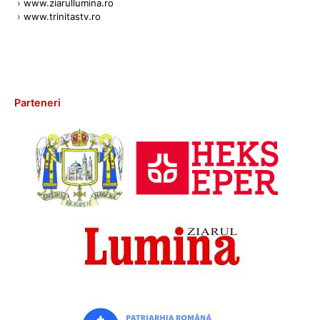
›
www.ziarullumina.ro
›
www.trinitastv.ro
Parteneri