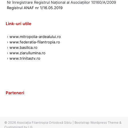
Nr înregistrare Registrul Național al Asociațiilor 10160/A/2009
Registrul ANAF nr 1/16.05.2019
Link-uri utile
›
www.mitropolia-ardealului.ro
›
www.federatia-filantropia.ro
›
www.basilica.ro
›
www.ziarullumina.ro
›
www.trinitastv.ro
Parteneri
© 2026
Asociația Filantropia Ortodoxă Sibiu
|
Bootstrap Wordpress Theme
&
Customized by LG