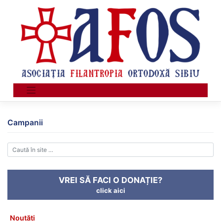
Skip
to
content
Campanii
VREI SĂ FACI O DONAȚIE?
click aici
Noutăți