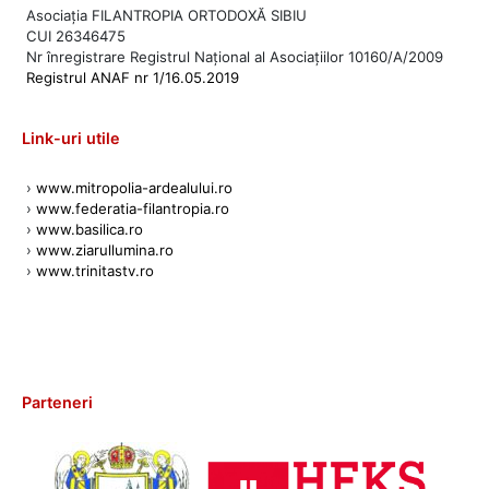
Asociația FILANTROPIA ORTODOXĂ SIBIU
CUI 26346475
Nr înregistrare Registrul Național al Asociațiilor 10160/A/2009
Registrul ANAF nr 1/16.05.2019
Link-uri utile
›
www.mitropolia-ardealului.ro
›
www.federatia-filantropia.ro
›
www.basilica.ro
›
www.ziarullumina.ro
›
www.trinitastv.ro
Parteneri