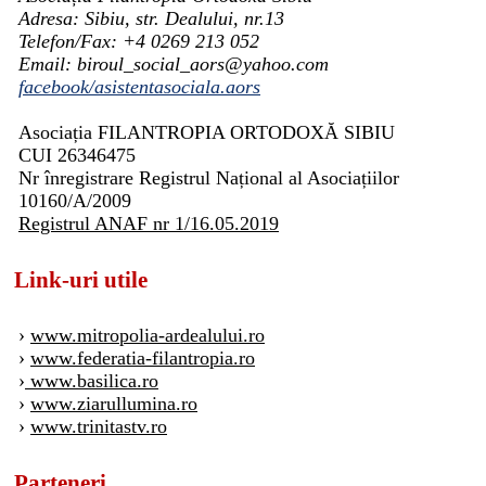
Adresa: Sibiu, str. Dealului, nr.13
Telefon/Fax: +4 0269 213 052
Email: biroul_social_aors@yahoo.com
facebook/asistentasociala.aors
Asociația FILANTROPIA ORTODOXĂ SIBIU
CUI 26346475
Nr înregistrare Registrul Național al Asociațiilor
10160/A/2009
Registrul ANAF nr 1/16.05.2019
Link-uri utile
›
www.mitropolia-ardealului.ro
›
www.federatia-filantropia.ro
›
www.basilica.ro
›
www.ziarullumina.ro
›
www.trinitastv.ro
Parteneri