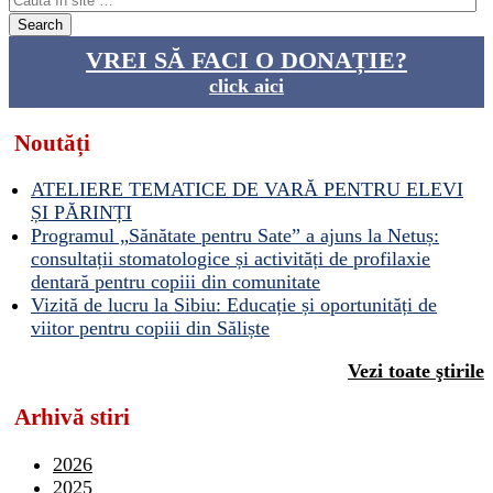
VREI SĂ FACI O DONAȚIE?
click aici
Noutăți
ATELIERE TEMATICE DE VARĂ PENTRU ELEVI
ȘI PĂRINȚI
Programul „Sănătate pentru Sate” a ajuns la Netuș:
consultații stomatologice și activități de profilaxie
dentară pentru copiii din comunitate
Vizită de lucru la Sibiu: Educație și oportunități de
viitor pentru copiii din Săliște
Vezi toate ştirile
Arhivă stiri
2026
2025