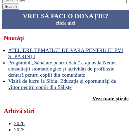
VREI SĂ FACI O DONAȚIE?
click aici
Noutăți
ATELIERE TEMATICE DE VARĂ PENTRU ELEVI
ȘI PĂRINȚI
Programul „Sănătate pentru Sate” a ajuns la Netuș:
consultații stomatologice și activități de profilaxie
dentară pentru copiii din comunitate
Vizită de lucru la Sibiu: Educație și oportunități de
viitor pentru copiii din Săliște
Vezi toate ştirile
Arhivă stiri
2026
2025