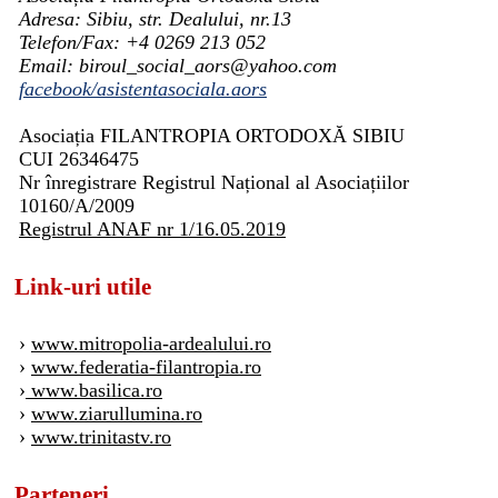
Adresa: Sibiu, str. Dealului, nr.13
Telefon/Fax: +4 0269 213 052
Email: biroul_social_aors@yahoo.com
facebook/asistentasociala.aors
Asociația FILANTROPIA ORTODOXĂ SIBIU
CUI 26346475
Nr înregistrare Registrul Național al Asociațiilor
10160/A/2009
Registrul ANAF nr 1/16.05.2019
Link-uri utile
›
www.mitropolia-ardealului.ro
›
www.federatia-filantropia.ro
›
www.basilica.ro
›
www.ziarullumina.ro
›
www.trinitastv.ro
Parteneri