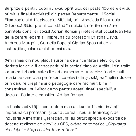
Surprizele pentru copii nu s-au oprit aici, cei peste 100 de elevi au
primit la finalul activității din partea Departamentului Social
Filantropic al Arhiepiscopiei Sibiului, prin Asociația Filantropia
Ortodoxă Sibiu, premii constând în dulciuri, oferite de către
părintele consilier social Adrian Roman și referentul social Ioan Miu
de la centrul eparhial, împreună cu profesorii Cristina David,
Andreea Murgoiu, Cornelia Popa și Ciprian Spătarul de la
instituțiile școlare amintite mai sus.
”Am rămas din nou plăcut surprins de sinceritatea elevilor, de
dorința lor de a fi descoperiți și în același timp de a tăinui din traile
lor uneori zbuciumate alte ori exuberante. Apreciez foarte mult
relația pe care o au profesorii cu elevii din școală, ea împlinindu-se
prin dăruire creștină și o pedagogie care fac mult bine în
construirea unui viitor demn pentru acești tineri speciali”, a
declarat Părintele consilier Adrian Roman.
La finalul activității menite de a marca ziua de 1 iunie, invitații
împreună cu profesorii și conducerea Liceului Tehnologic de
Industrie Alimentară ,,Terezianum” au putut aprecia expoziția de
desene realizate de elevii cu CES, având ca tematică ,,
Siguranța
circulației – Stop accidentelor rutiere!
”