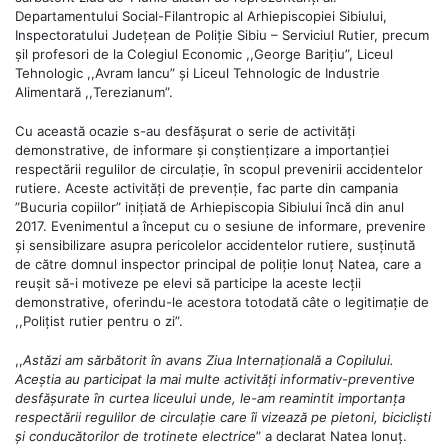
Departamentului Social-Filantropic al Arhiepiscopiei Sibiului,
Inspectoratului Județean de Poliție Sibiu – Serviciul Rutier, precum
șil profesori de la Colegiul Economic ,,George Barițiu”, Liceul
Tehnologic ,,Avram Iancu” și Liceul Tehnologic de Industrie
Alimentară ,,Terezianum”.
Cu această ocazie s-au desfășurat o serie de activități
demonstrative, de informare și conștiențizare a importanției
respectării regulilor de circulație, în scopul prevenirii accidentelor
rutiere. Aceste activități de prevenție, fac parte din campania
”Bucuria copiilor” inițiată de Arhiepiscopia Sibiului încă din anul
2017. Evenimentul a început cu o sesiune de informare, prevenire
și sensibilizare asupra pericolelor accidentelor rutiere, susținută
de către domnul inspector principal de poliție Ionuț Natea, care a
reușit să-i motiveze pe elevi să participe la aceste lecții
demonstrative, oferindu-le acestora totodată câte o legitimație de
,,Polițist rutier pentru o zi”.
,,
Astăzi am sărbătorit în avans Ziua Internațională a Copilului.
Aceștia au participat la mai multe activități informativ-preventive
desfășurate în curtea liceului unde, le-am reamintit importanța
respectării regulilor de circulație care îi vizează pe pietoni, bicicliști
și conducătorilor de trotinete electrice
” a declarat Natea Ionuț.