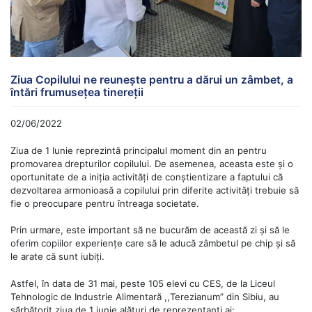
Ziua Copilului ne reunește pentru a dărui un zâmbet, a
întări frumusețea tinereții
02/06/2022
Ziua de 1 Iunie reprezintă principalul moment din an pentru
promovarea drepturilor copilului. De asemenea, aceasta este și o
oportunitate de a iniția activități de conștientizare a faptului că
dezvoltarea armonioasă a copilului prin diferite activități trebuie să
fie o preocupare pentru întreaga societate.
Prin urmare, este important să ne bucurăm de această zi și să le
oferim copiilor experiențe care să le aducă zâmbetul pe chip și să
le arate că sunt iubiți.
Astfel, în data de 31 mai, peste 105 elevi cu CES, de la Liceul
Tehnologic de Industrie Alimentară ,,Terezianum” din Sibiu, au
sărbătorit ziua de 1 iunie alături de reprezentanți ai: