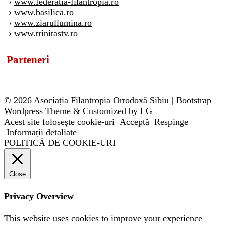
›
www.federatia-filantropia.ro
›
www.basilica.ro
›
www.ziarullumina.ro
›
www.trinitastv.ro
Parteneri
© 2026
Asociația Filantropia Ortodoxă Sibiu
|
Bootstrap
Wordpress Theme
& Customized by LG
Acest site folosește cookie-uri
Acceptă
Respinge
Informații detaliate
POLITICĂ DE COOKIE-URI
Close
Privacy Overview
This website uses cookies to improve your experience