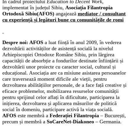
În cadrul proiectului
Education to Decent Work
,
implementat în județul Sibiu,
Asociația Filantropia
Ortodoxă Sibiu
(AFOS)
angajează
mediator / consultant
cu experiență și legături bune cu comunitățile de romi
Despre noi: AFOS
a luat ființă în anul 2009, în vederea
dezvoltării activităților de asistență socială la nivelul
Arhiepiscopiei Ortodoxe Române Sibiu, prin lărgirea
capacității de absorbție a fondurilor destinate înființării și
dezvoltării unor proiecte cu caracter social, cultural și
educațional. Asociația are ca misiune asistarea persoanelor
care traversează moment dificile ale vieții, pentru
dezvoltarea abilitățiilor personale, de a face față creative și
eficace problemelor, mobilizarea resurselor comunității
pentru sprijinul celor aflați în dificultate, participarea la
inițierea, dezvoltarea și aplicarea măsurilor de politică
social în domeniu, participare activă la viața socială.
AFOS
este membră a
Federației Filantropia
– București,
precum și membră a
SoCareNet-Diakoneo
– Germania.