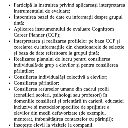
Participă la instruirea privind aplicareași interpretarea
instrumentului de evaluare;
Întocmirea bazei de date cu informații despre grupul
tintă;
Aplicarea instrumentului de evaluare Cognitrom
Career Planner (CCP);
Interpretarea și realizarea profilelor pe baza CCP și
corelarea cu informațiile din chestionarele de selecție
și baza de date referitoare la grupul țintă;
Realizarea planului de lucru pentru consilierea
individuală/de grup a elevilor și pentru consilierea
părinților;
Consilierea individualăși colectivă a elevilor;
Consilierea părinților;
Consilierea resurselor umane din cadrul școlii
(consilieri școlari, psihologi sau profesori) în
domeniile consilierii și orientării în carieră, educației
incluzive și metodelor specifice de sprijinire a
elevilor din medii defavorizate (de exemplu,
mentorat, îmbunătățirea contactelor cu părinții);
Însoțește elevii la vizitele la companii.