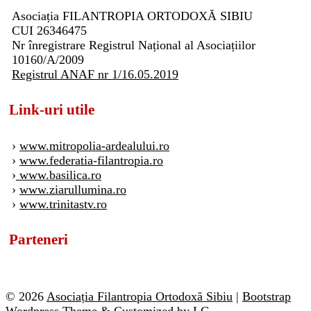
Asociația FILANTROPIA ORTODOXĂ SIBIU
CUI 26346475
Nr înregistrare Registrul Național al Asociațiilor
10160/A/2009
Registrul ANAF nr 1/16.05.2019
Link-uri utile
›
www.mitropolia-ardealului.ro
›
www.federatia-filantropia.ro
›
www.basilica.ro
›
www.ziarullumina.ro
›
www.trinitastv.ro
Parteneri
© 2026
Asociația Filantropia Ortodoxă Sibiu
|
Bootstrap