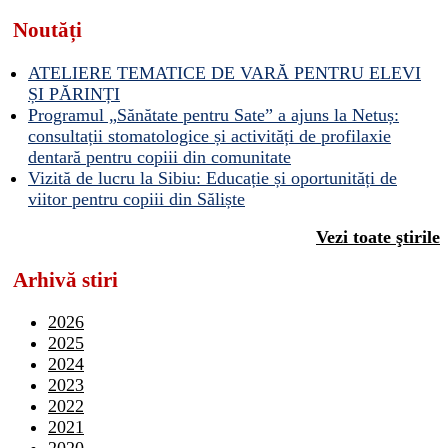
Noutăți
ATELIERE TEMATICE DE VARĂ PENTRU ELEVI
ȘI PĂRINȚI
Programul „Sănătate pentru Sate” a ajuns la Netuș:
consultații stomatologice și activități de profilaxie
dentară pentru copiii din comunitate
Vizită de lucru la Sibiu: Educație și oportunități de
viitor pentru copiii din Săliște
Vezi toate ştirile
Arhivă stiri
2026
2025
2024
2023
2022
2021