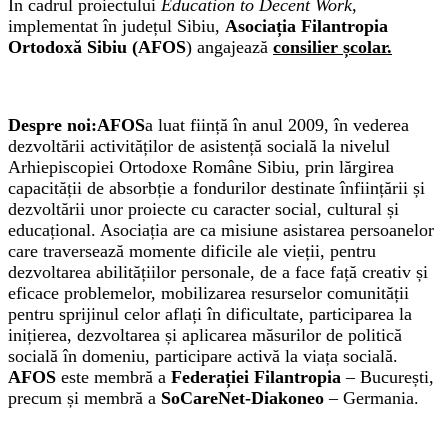
În cadrul proiectului
Education to Decent Work
,
implementat în județul Sibiu,
Asociația Filantropia
Ortodoxă Sibiu
(AFOS
) angajează
consilier școlar.
Despre noi:AFOS
a luat ființă în anul 2009, în vederea
dezvoltării activităților de asistență socială la nivelul
Arhiepiscopiei Ortodoxe Române Sibiu, prin lărgirea
capacității de absorbție a fondurilor destinate înființării și
dezvoltării unor proiecte cu caracter social, cultural și
educațional. Asociația are ca misiune asistarea persoanelor
care traversează momente dificile ale vieții, pentru
dezvoltarea abilitățiilor personale, de a face față creativ și
eficace problemelor, mobilizarea resurselor comunității
pentru sprijinul celor aflați în dificultate, participarea la
inițierea, dezvoltarea și aplicarea măsurilor de politică
socială în domeniu, participare activă la viața socială.
AFOS
este membră a
Federației Filantropia
– București,
precum și membră a
SoCareNet-Diakoneo
– Germania.