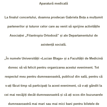
Aparatură medicală
La finalul concertului, doamna prodecan Gabriela Boța a mulțumit
partenerilor și tuturor celor care au venit să sprijine activitățile
Asociației „Filantropia Ortodoxă” și ale Departamentului de
asistență socială.
„În numele Universității «Lucian Blaga» și a Facultății de Medicină
doresc să vă felicit pentru organizarea acestui eveniment. Tot
respectul meu pentru dumneavoastră, publicul din sală, pentru că
v-ați făcut timp să participați la acest eveniment, că v-ați gândit la
cei mai necăjiți decât dumneavoastră și că ați scos din buzunarele
dumneavoastră mai mari sau mai mici bani pentru biletele de