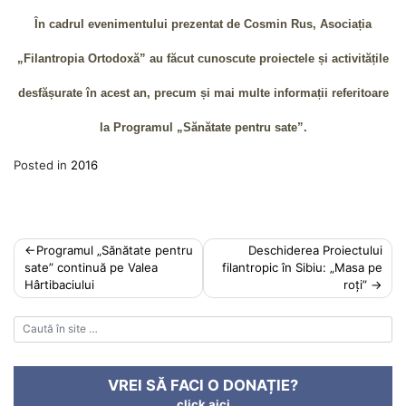
În cadrul evenimentului prezentat de Cosmin Rus, Asociația
„Filantropia Ortodoxă” au făcut cunoscute proiectele și activitățile
desfășurate în acest an, precum și mai multe informații referitoare
la Programul „Sănătate pentru sate”.
Posted in
2016
Post
Programul „Sănătate pentru
Deschiderea Proiectului
sate” continuă pe Valea
filantropic în Sibiu: „Masa pe
navigation
Hârtibaciului
roți”
VREI SĂ FACI O DONAȚIE?
click aici