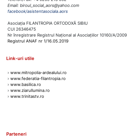
Email: biroul_social_aors@yahoo.com
facebook/asistentasociala.aors
Asociația FILANTROPIA ORTODOXĂ SIBIU
CUI 26346475
Nr înregistrare Registrul Național al Asociațiilor 10160/A/2009
Registrul ANAF nr 1/16.05.2019
Link-uri utile
›
www.mitropolia-ardealului.ro
›
www.federatia-filantropia.ro
›
www.basilica.ro
›
www.ziarullumina.ro
›
www.trinitastv.ro
Parteneri