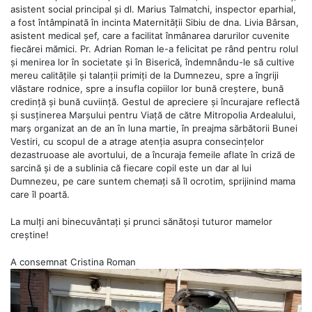
asistent social principal și dl. Marius Talmatchi, inspector eparhial,
a fost întâmpinată în incinta Maternității Sibiu de dna. Livia Bârsan,
asistent medical șef, care a facilitat înmânarea darurilor cuvenite
fiecărei mămici. Pr. Adrian Roman le-a felicitat pe rând pentru rolul
și menirea lor în societate și în Biserică, îndemnându-le să cultive
mereu calitățile și talanții primiți de la Dumnezeu, spre a îngriji
vlăstare rodnice, spre a insufla copiilor lor bună creștere, bună
credință și bună cuviință. Gestul de apreciere și încurajare reflectă
și susținerea Marșului pentru Viață de către Mitropolia Ardealului,
marș organizat an de an în luna martie, în preajma sărbătorii Bunei
Vestiri, cu scopul de a atrage atenția asupra consecințelor
dezastruoase ale avortului, de a încuraja femeile aflate în criză de
sarcină și de a sublinia că fiecare copil este un dar al lui
Dumnezeu, pe care suntem chemați să îl ocrotim, sprijinind mama
care îl poartă.
La mulți ani binecuvântați și prunci sănătoși tuturor mamelor
creștine!
A consemnat Cristina Roman