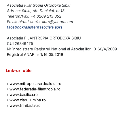
Asociația Filantropia Ortodoxă Sibiu
Adresa: Sibiu, str. Dealului, nr.13
Telefon/Fax: +4 0269 213 052
Email: biroul_social_aors@yahoo.com
facebook/asistentasociala.aors
Asociația FILANTROPIA ORTODOXĂ SIBIU
CUI 26346475
Nr înregistrare Registrul Național al Asociațiilor 10160/A/2009
Registrul ANAF nr 1/16.05.2019
Link-uri utile
›
www.mitropolia-ardealului.ro
›
www.federatia-filantropia.ro
›
www.basilica.ro
›
www.ziarullumina.ro
›
www.trinitastv.ro