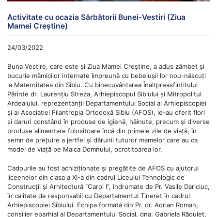
Activitate cu ocazia Sărbătorii Bunei-Vestiri (Ziua
Mamei Creștine)
24/03/2022
Buna Vestire, care este și Ziua Mamei Creștine, a adus zâmbet și
bucurie mămicilor internate împreună cu bebelușii lor nou-născuți
la Maternitatea din Sibiu. Cu binecuvântarea Înaltpreasfințitului
Părinte dr. Laurențiu Streza, Arhiepiscopul Sibiului și Mitropolitul
Ardealului, reprezentanții Departamentului Social al Arhiepiscopiei
și ai Asociației Filantropia Ortodoxă Sibiu (AFOS), le-au oferit flori
și daruri constând în produse de igienă, hăinuțe, precum și diverse
produse alimentare folositoare încă din primele zile de viață, în
semn de prețuire a jertfei și dăruirii tuturor mamelor care au ca
model de viață pe Maica Domnului, ocrotitoarea lor.
Cadourile au fost achiziționate și pregătite de AFOS cu ajutorul
liceenelor din clasa a XI-a din cadrul Liceului Tehnologic de
Construcții și Arhitectură “Carol I”, îndrumate de Pr. Vasile Dariciuc,
în calitate de responsabil cu Departamentul Tineret în cadrul
Arhiepiscopiei Sibiului. Echipa formată din Pr. dr. Adrian Roman,
consilier eparhial al Departamentului Social, dna. Gabriela Răduleț,