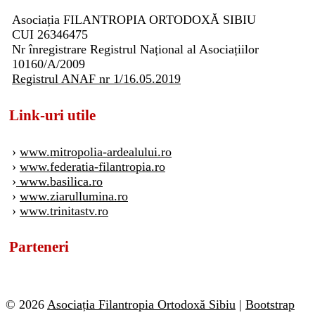
Asociația FILANTROPIA ORTODOXĂ SIBIU
CUI 26346475
Nr înregistrare Registrul Național al Asociațiilor
10160/A/2009
Registrul ANAF nr 1/16.05.2019
Link-uri utile
›
www.mitropolia-ardealului.ro
›
www.federatia-filantropia.ro
›
www.basilica.ro
›
www.ziarullumina.ro
›
www.trinitastv.ro
Parteneri
© 2026
Asociația Filantropia Ortodoxă Sibiu
|
Bootstrap