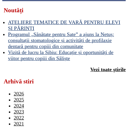
Noutăți
ATELIERE TEMATICE DE VARĂ PENTRU ELEVI
ȘI PĂRINȚI
Programul „Sănătate pentru Sate” a ajuns la Netuș:
consultații stomatologice și activități de profilaxie
dentară pentru copiii din comunitate
Vizită de lucru la Sibiu: Educație și oportunități de
viitor pentru copiii din Săliște
Vezi toate ştirile
Arhivă stiri
2026
2025
2024
2023
2022
2021