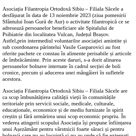
Asociația Filantropia Ortodoxă Sibiu – Filiala Săcele a
desfășurat în data de 13 noiembrie 2023 (ziua pomenirii
Sfântului Ioan Gură de Aur) o activitate filantropică ce se
adresează persoanelor beneficiare ale Spitalului de
Psihiatrie din localitatea Vulcan, Județul Brașov.
Astfel,prin intermediul voluntarilor asociației amintite și
sub coordonarea părintelui Vasile Gasparovici au fost
oferite pachete ce constau în alimente perisabile și articole
de îmbrăcăminte. Prin aceste daruri, s-a dorit alinarea
persoanelor bolnave internate în cadrul secției de boli
cronice, precum și aducerea unei mângâieri în sufletele
acestora.
Asociația Filantropia Ortodoxă Sibiu – Filiala Săcele are
ca scop îmbunătățirea calității vieții în comunitățile
teritoriale prin servicii sociale, medicale, culturale,
educaționale, economice și de mediu furnizate în spirit
creștin și fără urmărirea unui scop economic propriu. În
vederea atingerii scopului Asociația își propune înființarea
unui Așezământ pentru vârstnicii foarte săraci și pentru
bolnavii care nu au locuință și nu au unde să fie externați