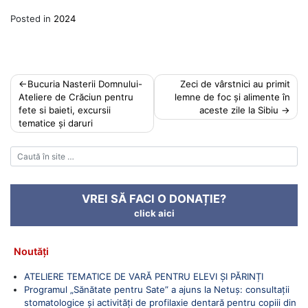
Posted in
2024
Post
Bucuria Nasterii Domnului-
Zeci de vârstnici au primit
Ateliere de Crăciun pentru
lemne de foc și alimente în
navigation
fete si baieti, excursii
aceste zile la Sibiu
tematice și daruri
VREI SĂ FACI O DONAȚIE?
click aici
Noutăți
ATELIERE TEMATICE DE VARĂ PENTRU ELEVI ȘI PĂRINȚI
Programul „Sănătate pentru Sate” a ajuns la Netuș: consultații
stomatologice și activități de profilaxie dentară pentru copiii din