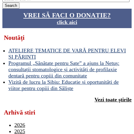
VREI SĂ FACI O DONAȚIE?
click aici
Noutăți
ATELIERE TEMATICE DE VARĂ PENTRU ELEVI
ȘI PĂRINȚI
Programul „Sănătate pentru Sate” a ajuns la Netuș:
consultații stomatologice și activități de profilaxie
dentară pentru copiii din comunitate
Vizită de lucru la Sibiu: Educație și oportunități de
viitor pentru copiii din Săliște
Vezi toate ştirile
Arhivă stiri
2026
2025