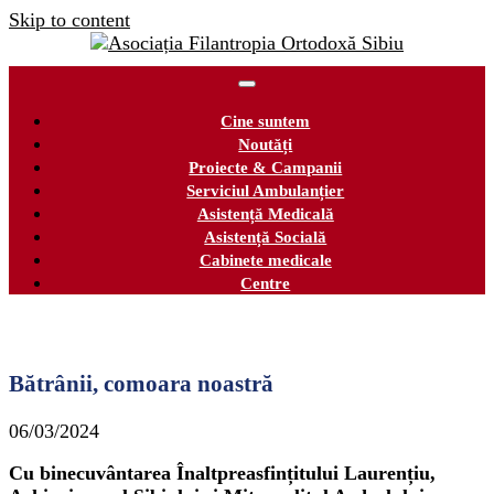
Skip to content
Cine suntem
Noutăți
Proiecte & Campanii
Serviciul Ambulanțier
Asistență Medicală
Asistență Socială
Cabinete medicale
Centre
Bătrânii, comoara noastră
06/03/2024
Cu binecuvântarea Înaltpreasfințitului Laurențiu,