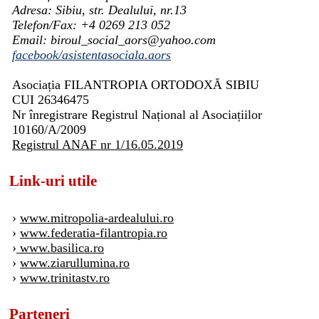
Adresa: Sibiu, str. Dealului, nr.13
Telefon/Fax: +4 0269 213 052
Email: biroul_social_aors@yahoo.com
facebook/asistentasociala.aors
Asociația FILANTROPIA ORTODOXĂ SIBIU
CUI 26346475
Nr înregistrare Registrul Național al Asociațiilor
10160/A/2009
Registrul ANAF nr 1/16.05.2019
Link-uri utile
›
www.mitropolia-ardealului.ro
›
www.federatia-filantropia.ro
›
www.basilica.ro
›
www.ziarullumina.ro
›
www.trinitastv.ro
Parteneri