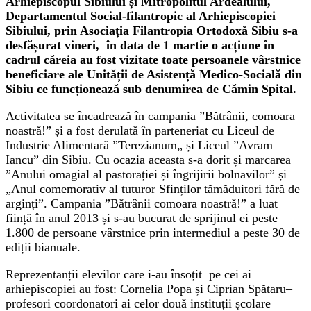
Arhiepiscopul Sibiului și Mitropolitul Ardealului,
D
epartamentul Social-filantropic al Arhiepiscopiei
Sibiului, prin Asociația Filantropia Ortodoxă Sibiu s-a
desfășurat vineri, în data de 1 martie o acțiune în
cadrul căreia au fost vizitate toate persoanele vârstnice
beneficiare ale Unității de Asistență Medico-Socială din
Sibiu ce funcționează sub denumirea de Cămin Spital.
Activitatea se încadrează în campania ”Bătrânii, comoara
noastră!” și a fost derulată în parteneriat cu Liceul de
Industrie Alimentară ”Terezianum„ și Liceul ”Avram
Iancu” din Sibiu. Cu ocazia aceasta s-a dorit și marcarea
”Anului omagial al pastorației și îngrijirii bolnavilor” și
„Anul comemorativ al tuturor Sfinților tămăduitori fără de
arginți”. Campania ”Bătrânii comoara noastră!” a luat
ființă în anul 2013 și s-au bucurat de sprijinul ei peste
1.800 de persoane vârstnice prin intermediul a peste 30 de
ediții bianuale.
Reprezentanții elevilor care i-au însoțit pe cei ai
arhiepiscopiei au fost: Cornelia Popa și Ciprian Spătaru–
profesori coordonatori ai celor două
instituții școlare