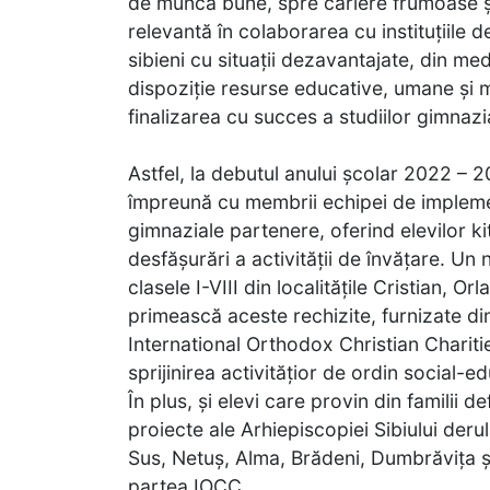
de muncă bune, spre cariere frumoase și
relevantă în colaborarea cu instituțiile 
sibieni cu situații dezavantajate, din med
dispoziție resurse educative, umane și ma
finalizarea cu succes a studiilor gimnazia
Astfel, la debutul anului școlar 2022 –
împreună cu membrii echipei de implement
gimnaziale partenere, oferind elevilor k
desfășurări a activității de învățare. Un 
clasele I-VIII din localitățile Cristian, Or
primească aceste rechizite, furnizate din
International Orthodox Christian Charit
sprijinirea activitățior de ordin social-e
În plus, și elevi care provin din familii d
proiecte ale Arhiepiscopiei Sibiului deru
Sus, Netuș, Alma, Brădeni, Dumbrăvița și 
partea IOCC.