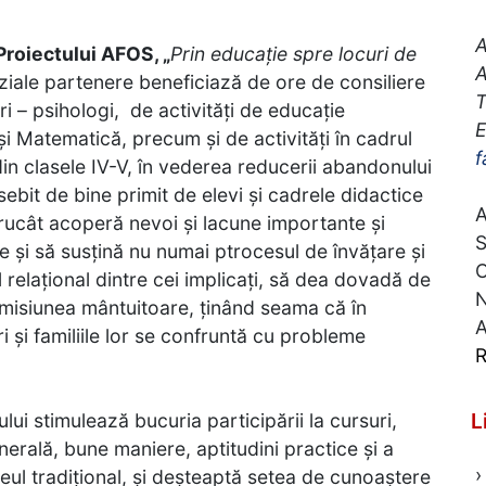
A
Proiectului AFOS, „
Prin educație spre locuri de
A
aziale partenere beneficiază de ore de consiliere
T
ri – psihologi, de activități de educație
E
i Matematică, precum și de activități în cadrul
f
din clasele IV-V, în vederea reducerii abandonului
ebit de bine primit de elevi și cadrele didactice
A
rucât acoperă nevoi și lacune importante și
S
 și să susțină nu numai ptrocesul de învățare și
 relațional dintre cei implicați, să dea dovadă de
N
 misiunea mântuitoare, ținând seama că în
A
și familiile lor se confruntă cu probleme
R
L
ului stimulează bucuria participării la cursuri,
rală, bune maniere, aptitudini practice și a
›
ul tradițional, și deșteaptă setea de cunoaștere