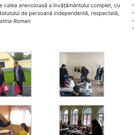
›
 pe calea anevoioasă a învățământului complet, cu
›
statutului de persoană independentă, respectată,
›
istina Roman
›