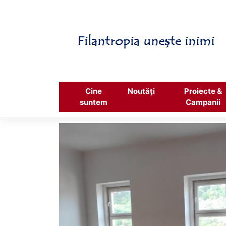
Skip
to
content
Cine
Noutăți
Proiecte &
suntem
Campanii