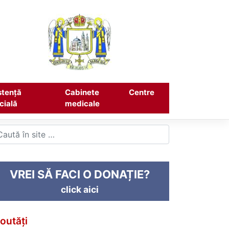
stență
Cabinete
Centre
cială
medicale
VREI SĂ FACI O DONAȚIE?
click aici
outăți