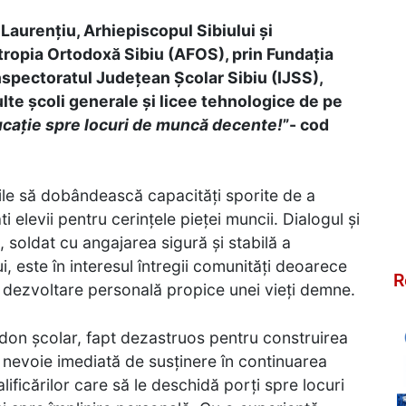
Laurențiu, Arhiepiscopul Sibiului și
ntropia Ortodoxă Sibiu (AFOS), prin Fundația
nspectoratul Județean Școlar Sibiu (IJSS),
ulte școli generale și licee tehnologice de pe
ucație spre locuri de muncă decente!
”- cod
ile să dobândească capacități sporite de a
 elevii pentru cerințele pieței muncii. Dialogul și
 soldat cu angajarea sigură și stabilă a
i, este în interesul întregii comunități deoarece
R
de dezvoltare personală propice unei vieți demne.
don școlar, fapt dezastruos pentru construirea
u nevoie imediată de susținere în continuarea
lificărilor care să le deschidă porți spre locuri