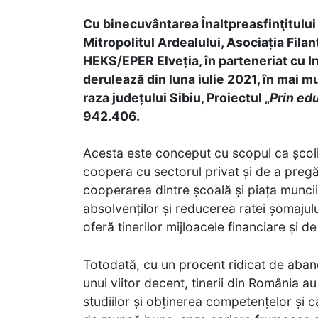
Cu binecuvântarea Înaltpreasfinţitului 
Mitropolitul Ardealului, Asociația Fila
HEKS/EPER Elveția, în parteneriat cu I
derulează din luna iulie 2021, în mai m
raza județului Sibiu, Proiectul „
Prin ed
942.406.
Acesta este conceput cu scopul ca școl
coopera cu sectorul privat și de a pregăti
cooperarea dintre școală și piața muncii,
absolvenților și reducerea ratei șomajulu
oferă tinerilor mijloacele financiare și 
Totodată, cu un procent ridicat de aban
unui viitor decent, tinerii din România a
studiilor și obținerea competențelor și ca