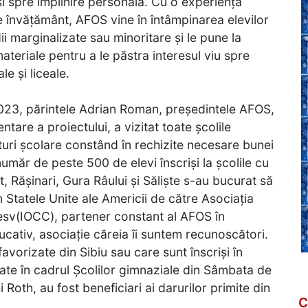
 spre împlinire personală. Cu o experiență
de învățământ, AFOS vine în întâmpinarea elevilor
ii marginalizate sau minoritare și le pune la
teriale pentru a le păstra interesul viu spre
le și liceale.
 2023, părintele Adrian Roman, președintele AFOS,
are a proiectului, a vizitat toate școlile
ituri școlare constând în rechizite necesare bunei
număr de peste 500 de elevi înscriși la școlile cu
lat, Rășinari, Gura Râului și Săliște s-au bucurat să
 Statele Unite ale Americii de către Asociația
iesv(IOCC), partener constant al AFOS în
ducativ, asociație căreia îi suntem recunoscători.
efavorizate din Sibiu sau care sunt înscriși în
late în cadrul Școlilor gimnaziale din Sâmbata de
Roth, au fost beneficiari ai darurilor primite din
C