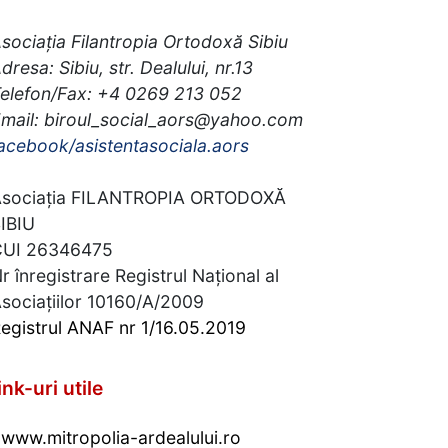
sociația Filantropia Ortodoxă Sibiu
dresa: Sibiu, str. Dealului, nr.13
elefon/Fax: +4 0269 213 052
mail: biroul_social_aors@yahoo.com
acebook/asistentasociala.aors
sociația FILANTROPIA ORTODOXĂ
IBIU
CUI 26346475
r înregistrare Registrul Național al
sociațiilor 10160/A/2009
egistrul ANAF nr 1/16.05.2019
ink-uri utile
www.mitropolia-ardealului.ro