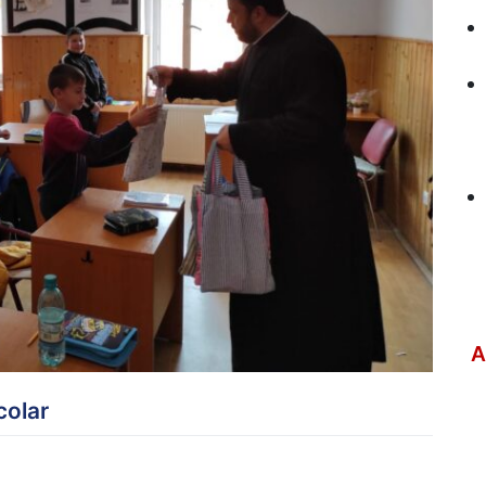
A
colar