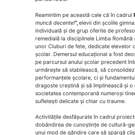
Reamintim pe această cale că în cadrul
muncă decente!
”,
elevii din școlile gimn
individuală și de grup oferite de profeso
remedială la disciplinele Limba Română ș
unor Cluburi de fete, dedicate elevelor 
școlar. Demersul educațional a fost deos
pe parcursul anului școlar precedent înt
urmărește să stabilească, să consolideze
performanțele școlare, ci și fundamentul
dragoste creștină și să împlinească și o
societatea contemporană numeroși tineri 
sufletești delicate și chiar cu traume.
Activitățile desfășurate în cadrul proiect
dobândirea de cunoștințe de cultură-gene
unui mod de gândire care să spargă clișe