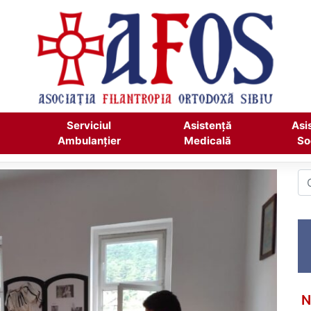
Serviciul
Asistență
Asi
Ambulanțier
Medicală
So
N