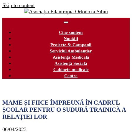
Skip to content
Cine suntem
Noutăți
Proiecte & Campanii
Serviciul Ambulanțier
Asistență Medicală
Asistență Socială
Cabinete medicale
Centre
MAME ȘI FIICE ÎMPREUNĂ ÎN CADRUL
ȘCOLAR PENTRU O SUDURĂ TRAINICĂ A
RELAȚIEI LOR
06/04/2023