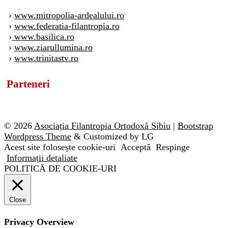
›
www.mitropolia-ardealului.ro
›
www.federatia-filantropia.ro
›
www.basilica.ro
›
www.ziarullumina.ro
›
www.trinitastv.ro
Parteneri
© 2026
Asociația Filantropia Ortodoxă Sibiu
|
Bootstrap
Wordpress Theme
& Customized by LG
Acest site folosește cookie-uri
Acceptă
Respinge
Informații detaliate
POLITICĂ DE COOKIE-URI
Close
Privacy Overview