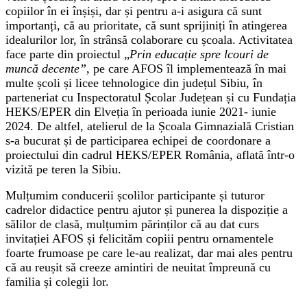
copiilor în ei înșiși, dar și pentru a-i asigura că sunt
importanți, că au prioritate, că sunt sprijiniți în atingerea
idealurilor lor, în strânsă colaborare cu școala. Activitatea
face parte din proiectul „
Prin educație spre lcouri de
muncă decente”
, pe care AFOS îl implementează în mai
multe școli și licee tehnologice din județul Sibiu, în
parteneriat cu Inspectoratul Școlar Județean și cu Fundația
HEKS/EPER din Elveția în perioada iunie 2021- iunie
2024. De altfel, atelierul de la Școala Gimnazială Cristian
s-a bucurat și de participarea echipei de coordonare a
proiectului din cadrul HEKS/EPER România, aflată într-o
vizită pe teren la Sibiu.
Mulțumim conducerii școlilor participante și tuturor
cadrelor didactice pentru ajutor și punerea la dispoziție a
sălilor de clasă, mulțumim părinților că au dat curs
invitației AFOS și felicităm copiii pentru ornamentele
foarte frumoase pe care le-au realizat, dar mai ales pentru
că au reușit să creeze amintiri de neuitat împreună cu
familia și colegii lor.