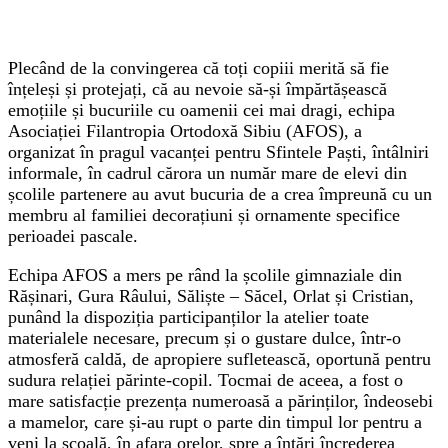
Plecând de la convingerea că toți copiii merită să fie
înțeleși și protejați, că au nevoie să-și împărtășească
emoțiile și bucuriile cu oamenii cei mai dragi, echipa
Asociației Filantropia Ortodoxă Sibiu (AFOS), a
organizat în pragul vacanței pentru Sfintele Paști, întâlniri
informale, în cadrul cărora un număr mare de elevi din
școlile partenere au avut bucuria de a crea împreună cu un
membru al familiei decorațiuni și ornamente specifice
perioadei pascale.
Echipa AFOS a mers pe rând la școlile gimnaziale din
Rășinari, Gura Râului, Săliște – Săcel, Orlat și Cristian,
punând la dispoziția participanților la atelier toate
materialele necesare, precum și o gustare dulce, într-o
atmosferă caldă, de apropiere sufletească, oportună pentru
sudura relației părinte-copil. Tocmai de aceea, a fost o
mare satisfacție prezența numeroasă a părinților, îndeosebi
a mamelor, care și-au rupt o parte din timpul lor pentru a
veni la școală, în afara orelor, spre a întări încrederea