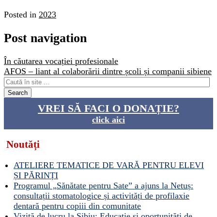
Posted in
2023
Post navigation
În căutarea vocației profesionale
AFOS – liant al colaborării dintre școli și companii sibiene
VREI SĂ FACI O DONAȚIE?
click aici
Noutăți
ATELIERE TEMATICE DE VARĂ PENTRU ELEVI
ȘI PĂRINȚI
Programul „Sănătate pentru Sate” a ajuns la Netuș:
consultații stomatologice și activități de profilaxie
dentară pentru copiii din comunitate
Vizită de lucru la Sibiu: Educație și oportunități de