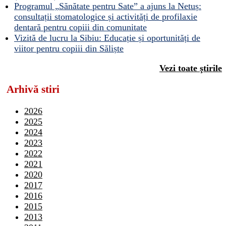
Programul „Sănătate pentru Sate” a ajuns la Netuș:
consultații stomatologice și activități de profilaxie
dentară pentru copiii din comunitate
Vizită de lucru la Sibiu: Educație și oportunități de
viitor pentru copiii din Săliște
Vezi toate ştirile
Arhivă stiri
2026
2025
2024
2023
2022
2021
2020
2017
2016
2015
2013