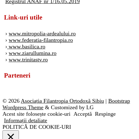
Registrul ANAF nr 1/16.05.2019
Link-uri utile
›
www.mitropolia-ardealului.ro
›
www.federatia-filantropia.ro
›
www.basilica.ro
›
www.ziarullumina.ro
›
www.trinitastv.ro
Parteneri
© 2026
Asociația Filantropia Ortodoxă Sibiu
|
Bootstrap
Wordpress Theme
& Customized by LG
Acest site folosește cookie-uri
Acceptă
Respinge
Informații detaliate
POLITICĂ DE COOKIE-URI