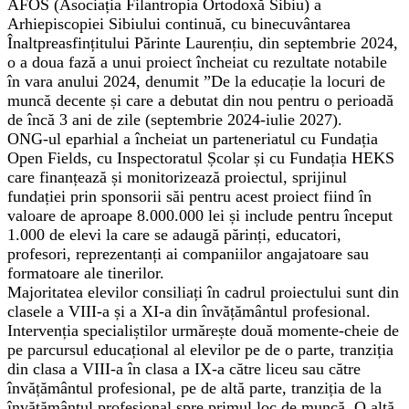
AFOS (Asociația Filantropia Ortodoxă Sibiu) a
Arhiepiscopiei Sibiului continuă, cu binecuvântarea
Înaltpreasfințitului Părinte Laurențiu, din septembrie 2024,
o a doua fază a unui proiect încheiat cu rezultate notabile
în vara anului 2024, denumit ”De la educație la locuri de
muncă decente și care a debutat din nou pentru o perioadă
de încă 3 ani de zile (septembrie 2024-iulie 2027).
ONG-ul eparhial a încheiat un parteneriatul cu Fundația
Open Fields, cu Inspectoratul Școlar și cu Fundația HEKS
care finanțează și monitorizează proiectul, sprijinul
fundației prin sponsorii săi pentru acest proiect fiind în
valoare de aproape 8.000.000 lei și include pentru început
1.000 de elevi la care se adaugă părinți, educatori,
profesori, reprezentanți ai companiilor angajatoare sau
formatoare ale tinerilor.
Majoritatea elevilor consiliați în cadrul proiectului sunt din
clasele a VIII-a și a XI-a din învățământul profesional.
Intervenția specialiștilor urmărește două momente-cheie de
pe parcursul educațional al elevilor pe de o parte, tranziția
din clasa a VIII-a în clasa a IX-a către liceu sau către
învățământul profesional, pe de altă parte, tranziția de la
învățământul profesional spre primul loc de muncă. O altă