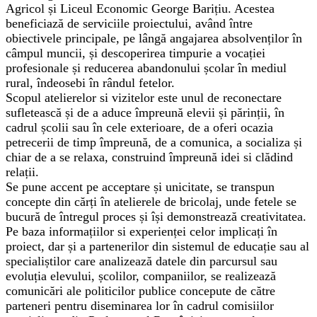
Agricol și Liceul Economic George Barițiu. Acestea
beneficiază de serviciile proiectului, având între
obiectivele principale, pe lângă angajarea absolvenților în
câmpul muncii, și descoperirea timpurie a vocației
profesionale și reducerea abandonului școlar în mediul
rural, îndeosebi în rândul fetelor.
Scopul atelierelor si vizitelor este unul de reconectare
sufletească și de a aduce împreună elevii și părinții, în
cadrul școlii sau în cele exterioare, de a oferi ocazia
petrecerii de timp împreună, de a comunica, a socializa și
chiar de a se relaxa, construind împreună idei si clădind
relații.
Se pune accent pe acceptare și unicitate, se transpun
concepte din cărți în atelierele de bricolaj, unde fetele se
bucură de întregul proces și își demonstrează creativitatea.
Pe baza informațiilor si experienței celor implicați în
proiect, dar și a partenerilor din sistemul de educație sau al
specialiștilor care analizează datele din parcursul sau
evoluția elevului, școlilor, companiilor, se realizează
comunicări ale politicilor publice concepute de către
parteneri pentru diseminarea lor în cadrul comisiilor