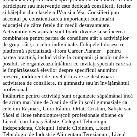
participare sau intervenție este dedicată consilierii, fetelor
si băieților din clasele a IV-a si a V-a. Consilieri pun
accentul pe conștientizarea importanței continuării
educației de către fetele din medii dezavantajate.
Activitățile desfășurate sunt foarte diverse și se încercă
combinarea pentru partea de consiliere atât a activităților
de grup, cât și a celor individuale. Echipele folosesc o
platformă specializată -From Career Planner – pentru
partea practică, includ vizite la companii și acolo unde e
posibil, se organizează întâlniri cu invitați speciali care să
le împărtășească elevilor despre specificul anumitor
meserii, indiferent de nivelul la care se desfășoară
activitatea de consiliere, în gimnaziu sau în învățământul
profesional.
Întâlnirile pentru activități sunt organizate săptămânal încă
de acum mai bine de 3 ani de zile în școli gimnaziale ca
cele din Rășinari, Gura Râului, Orlat, Cristian, Săliște sau
Săcel și licee tehnologice/școli profesionale sibiene ca
Liceul Ioan Lupaș Săliște, Colegiul Tehnologic
Independența, Colegiul Tehnic Cibinium, Liceul
Tehnologic de Industrie Alimentara Terezianum, Liceul